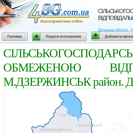
СIЛЬСЬКОГО
ВIДПОВIДАЛЬН
Агросправочник online
Донецька область - 
Головна
Подати оголошення
Добавити орган
СIЛЬСЬКОГОСПОД
ОБМЕЖЕНОЮ ВIДПО
М.ДЗЕРЖИНСЬК район. До