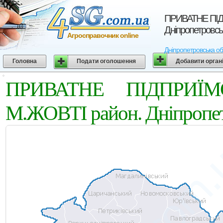
ПРИВАТНЕ ПIД
Дніпропетровсь
Агросправочник online
Дніпропетровська об
Головна
Подати оголошення
Добавити орган
ПРИВАТНЕ ПIДПРИЇМ
М.ЖОВТІ район. Дніпропет