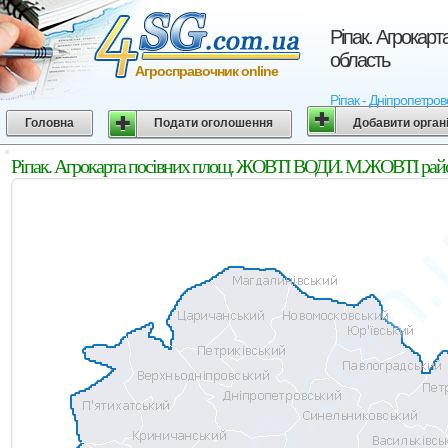
Ріпак. Агрокар
область
Агросправочник online
Ріпак - Дніпропетров
Головна
Подати оголошення
Добавити орган
Ріпак. Агрокарта посівних площ. ЖОВТІ ВОДИ. М.ЖОВТІ райо