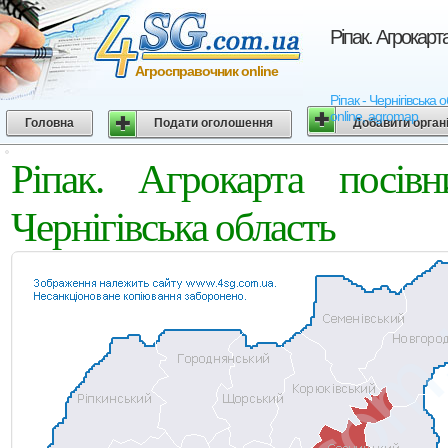
Ріпак. Агрокарт
Агросправочник online
Ріпак - Чернігівська 
online, agromap
Головна
Подати оголошення
Добавити орган
Ріпак. Агрокарта посів
Чернігівська область