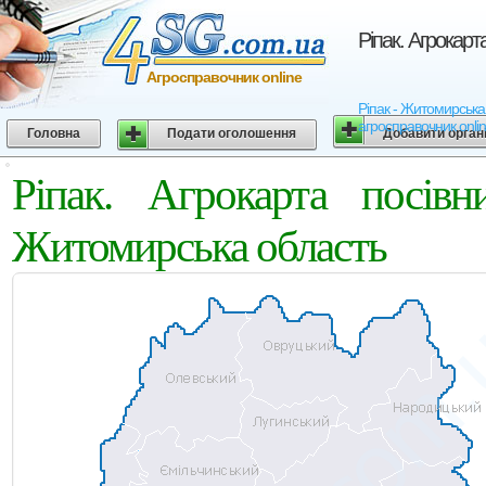
Ріпак. Агрокар
Агросправочник online
Ріпак - Житомирська 
агросправочник onli
Головна
Подати оголошення
Добавити орган
Ріпак. Агрокарта посівн
Житомирська область