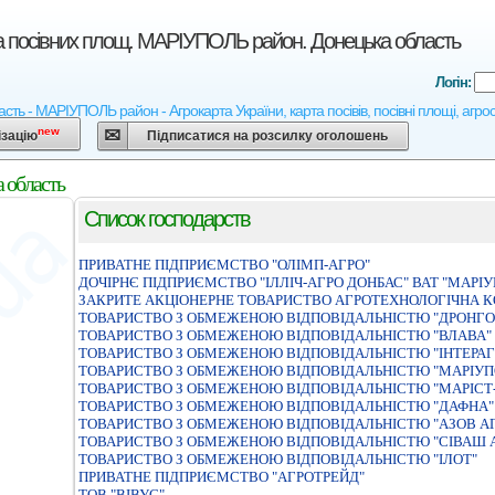
та посівних площ. МАРІУПОЛЬ район. Донецька область
Логін:
асть - МАРІУПОЛЬ район - Агрокарта України, карта посівів, посівні площі, агр
new
ізацію
Підписатися на розсилку оголошень
 область
Список господарств
ПРИВАТНЕ ПІДПРИЄМСТВО "ОЛІМП-АГРО"
ДОЧIРНЄ ПIДПРИЄМСТВО "IЛЛIЧ-АГРО ДОНБАС" ВАТ "МАРI
ЗАКРИТЕ АКЦІОНЕРНЕ ТОВАРИСТВО АГРОТЕХНОЛОГІЧНА К
ТОВАРИСТВО З ОБМЕЖЕНОЮ ВIДПОВIДАЛЬНIСТЮ "ДРОНГО
ТОВАРИСТВО З ОБМЕЖЕНОЮ ВIДПОВIДАЛЬНIСТЮ "ВЛАВА"
ТОВАРИСТВО З ОБМЕЖЕНОЮ ВIДПОВIДАЛЬНIСТЮ "IНТЕРА
ТОВАРИСТВО З ОБМЕЖЕНОЮ ВIДПОВIДАЛЬНIСТЮ "МАРIУПО
ТОВАРИСТВО З ОБМЕЖЕНОЮ ВІДПОВІДАЛЬНІСТЮ "МАРІСТ
ТОВАРИСТВО З ОБМЕЖЕНОЮ ВIДПОВIДАЛЬНIСТЮ "ДАФНА"
ТОВАРИСТВО З ОБМЕЖЕНОЮ ВIДПОВIДАЛЬНIСТЮ "АЗОВ АГ
ТОВАРИСТВО З ОБМЕЖЕНОЮ ВIДПОВIДАЛЬНIСТЮ "СIВАШ 
ТОВАРИСТВО З ОБМЕЖЕНОЮ ВIДПОВIДАЛЬНIСТЮ "IЛОТ"
ПРИВАТНЕ ПІДПРИЄМСТВО "АГРОТРЕЙД"
ТОВ "ВІВУС"