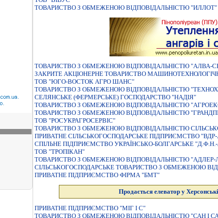
ТОВАРИСТВО З ОБМЕЖЕНОЮ ВIДПОВIДАЛЬНIСТЮ "ИЛЛОТ"
ТОВАРИСТВО З ОБМЕЖЕНОЮ ВIДПОВIДАЛЬНIСТЮ "АЛВА-СЕ
ЗАКРИТЕ АКЦІОНЕРНЕ ТОВАРИСТВО МАШИНОТЕХНОЛОГІЧН
ТОВ "ЮГО-ВОСТОК АГРО ШАНС"
ТОВАРИСТВО З ОБМЕЖЕНОЮ ВIДПОВIДАЛЬНIСТЮ "ТЕХНОХ
СЕЛЯНСЬКЕ (ФЕРМЕРСЬКЕ) ГОСПОДАРСТВО "НАДIЯ"
ТОВАРИСТВО З ОБМЕЖЕНОЮ ВIДПОВIДАЛЬНIСТЮ "АГРОЕК
ТОВАРИСТВО З ОБМЕЖЕНОЮ ВIДПОВIДАЛЬНIСТЮ "ГРАНДП
ТОВ "РОСУКРАГРОСЕРВІС"
ТОВАРИСТВО З ОБМЕЖЕНОЮ ВIДПОВIДАЛЬНIСТЮ СIЛЬСЬК
ПРИВАТНЕ СIЛЬСЬКОГОСПОДАРСЬКЕ ПIДПРИЄМСТВО "ВДР-
СПІЛЬНЕ ПІДПРИЄМСТВО УКРАЇНСЬКО-БОЛГАРСЬКЕ "Д.Ф.Н.-
ТОВ "ТРОПІКАН"
ТОВАРИСТВО З ОБМЕЖЕНОЮ ВIДПОВIДАЛЬНIСТЮ "АДЛЕР-
СIЛЬСЬКОГОСПОДАРСЬКЕ ТОВАРИСТВО З ОБМЕЖЕНОЮ ВIД
ПРИВАТНЕ ПІДПРИЄМСТВО ФІРМА "БМТ"
Продається елеватор у Херсонські
ПРИВАТНЕ ПIДПРИЄМСТВО "МIГ I С"
ТОВАРИСТВО З ОБМЕЖЕНОЮ ВIДПОВIДАЛЬНIСТЮ "САН I СА