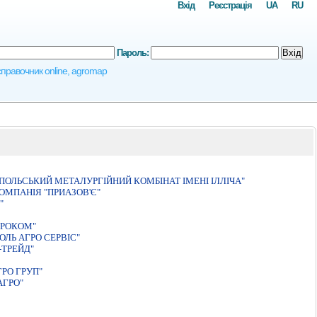
Вхід
Реєстрація
UA
RU
Пароль:
Вхід
осправочник online, agromap
УПОЛЬСЬКИЙ МЕТАЛУРГIЙНИЙ КОМБIНАТ IМЕНI IЛЛIЧА"
ОМПАНІЯ "ПРИАЗОВ'Є"
"
ГРОКОМ"
ЛЬ АГРО СЕРВIС"
-ТРЕЙД"
РО ГРУП"
АГРО"