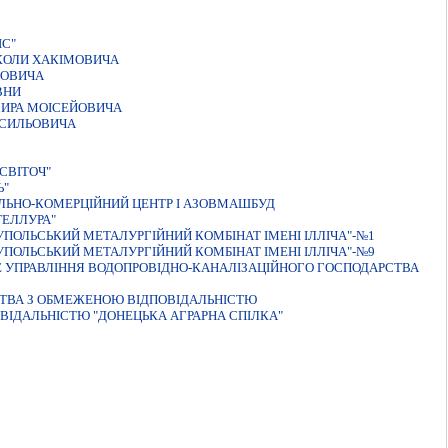
ІС"
КОЛИ ХАКІМОВИЧА
ЛОВИЧА
ВНИ
ИРА МОІСЕЙОВИЧА
АСИЛЬОВИЧА
СВІТОЧ"
Ь"
ЛЬНО-КОМЕРЦІЙНИЙ ЦЕНТР І АЗОВМАШБУД
ТЕЛЛУРА"
ПОЛЬСЬКИЙ МЕТАЛУРГIЙНИЙ КОМБIНАТ IМЕНI IЛЛIЧА"-№1
ПОЛЬСЬКИЙ МЕТАЛУРГІЙНИЙ КОМБІНАТ ІМЕНІ ІЛЛІЧА"-№9
 УПРАВЛIННЯ ВОДОПРОВIДНО-КАНАЛIЗАЦIЙНОГО ГОСПОДАРСТВА
СТВА З ОБМЕЖЕНОЮ ВIДПОВIДАЛЬНIСТЮ
ВIДАЛЬНIСТЮ "ДОНЕЦЬКА АГРАРНА СПIЛКА"