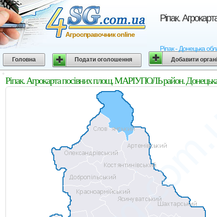
Ріпак. Агрокар
Агросправочник online
Ріпак - Донецька обл
Головна
Подати оголошення
Добавити орган
Ріпак. Агрокарта посівних площ. МАРІУПОЛЬ район. Донецька