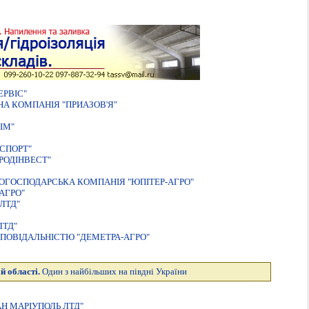
РВIС"
А КОМПАНІЯ "ПРИАЗОВ'Я"
IМ"
СПОРТ"
РОДIНВЕСТ"
ОГОСПОДАРСЬКА КОМПАНIЯ "ЮПIТЕР-АГРО"
АГРО"
ЛТД"
ЛТД"
ПОВIДАЛЬНIСТЮ "ДЕМЕТРА-АГРО"
й області.
Один з найбільших на півдні України
Н МАРIУПОЛЬ ЛТД"