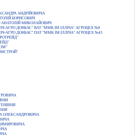
КСАНДРА АНДРIЙОВИЧА
ТОЛІЙ БОРИСОВИЧ
О АНАТОЛIЙ МИКОЛАЙОВИЧ
Ч-АГРО ДОНБАС" ВАТ "ММК IМ IЛЛIЧА" АГРОЦЕХ №9
Ч-АГРО ДОНБАС" ПАТ "ММК IМ.IЛЛIЧА" АГРОЦЕХ №43
РОТРЕЙД"
ЕЙД"
ІМ"
ОМСТРОЙ"
ТРОВИЧА
ІВНИ
ГЕНІВНИ
ВНИ
А ОЛЕКСАНДРОВИЧА
ВИЧА
ДИМИРОВИЧА
ИЧА
ИЧА