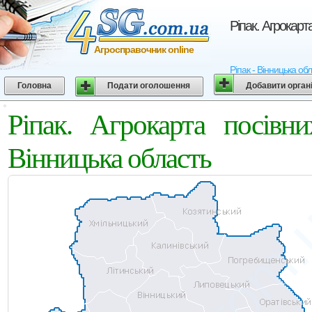
Ріпак. Агрокар
Агросправочник online
Ріпак - Вінницька об
Головна
Подати оголошення
Добавити орган
Ріпак. Агрокарта посі
Вінницька область