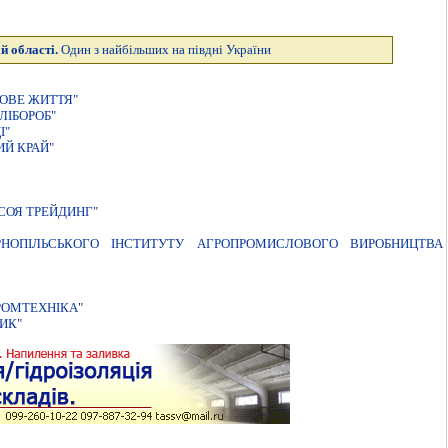
й області.
Один з найбільших на півдні України
ОВЕ ЖИТТЯ"
ЛIБОРОБ"
І"
Й КРАЙ"
СОЯ ТРЕЙДИНГ"
НОПIЛЬСЬКОГО IНСТИТУТУ АГРОПРОМИСЛОВОГО ВИРОБНИЦТВА
РОМТЕХНIКА"
ИК"