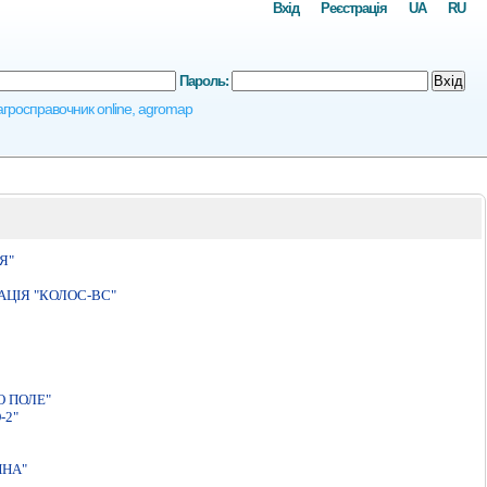
Вхід
Реєстрація
UA
RU
Пароль:
Вхід
, агросправочник online, agromap
Я"
ЦIЯ "КОЛОС-ВС"
 ПОЛЕ"
-2"
ИНА"