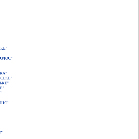
КЕ"
ОЛОС"
КА"
СЬКЕ"
ЬКЕ"
Е"
"
ННЯ"
Я"