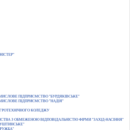
НIСТЕР"
ОМИСЛОВЕ ПIДПРИЄМСТВО "БУРДЯКIВСЬКЕ"
ОМИСЛОВЕ ПIДПРИЄМСТВО "НАДIЯ"
АГРОТЕХНIЧНОГО КОЛЕДЖУ
ИСТВА З ОБМЕЖЕНОЮ ВІДПОВІДАЛЬНІСТЮ ФІРМИ "ЗАХІД-НАСІННЯ"
ГУШТИНСЬКЕ"
РУЖБА"