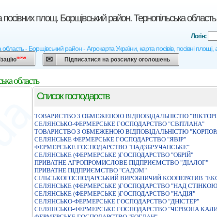
а посівних площ. Борщівський район. Тернопільська область
Логін:
а область - Борщівський район - Агрокарта України, карта посівів, посівні площі
new
ізацію
Підписатися на розсилку оголошень
ська область
Список господарств
ТОВАРИСТВО З ОБМЕЖЕНОЮ ВIДПОВIДАЛЬНIСТЮ "ВIКТОРI
СЕЛЯНСЬКО-ФЕРМЕРСЬКЕ ГОСПОДАРСТВО "СВІТЛАНА"
ТОВАРИСТВО З ОБМЕЖЕНОЮ ВIДПОВIДАЛЬНIСТЮ "КОРПОРА
СЕЛЯНСЬКЕ ФЕРМЕРСЬКЕ ГОСПОДАРСТВО "ЯВIР"
ФЕРМЕРСЬКЕ ГОСПОДАРСТВО "НАДЗБРУЧАНСЬКЕ"
СЕЛЯНСЬКЕ (ФЕРМЕРСЬКЕ )ГОСПОДАРСТВО "ОБРIЙ"
ПРИВАТНЕ АГРОПРОМИСЛОВЕ ПIДПРИЄМСТВО "ДIАЛОГ"
ПРИВАТНЕ ПIДПРИЄМСТВО "САДОМ"
СІЛЬСЬКОГОСПОДАРСЬКИЙ ВИРОБНИЧИЙ КООПЕРАТИВ "ЕКО
СЕЛЯНСЬКЕ (ФЕРМЕРСЬКЕ )ГОСПОДАРСТВО "НАД СТIНКОЮ
СЕЛЯНСЬКЕ (ФЕРМЕРСЬКЕ )ГОСПОДАРСТВО "НАДІЯ"
СЕЛЯНСЬКО-ФЕРМЕРСЬКЕ ГОСПОДАРСТВО "ДНIСТЕР"
СЕЛЯНСЬКО-ФЕРМЕРСЬКЕ ГОСПОДАРСТВО "ЧЕРВОНА КАЛ
ФЕРМЕРСЬКЕ ГОСПОДАРСТВО "БОГДАН"