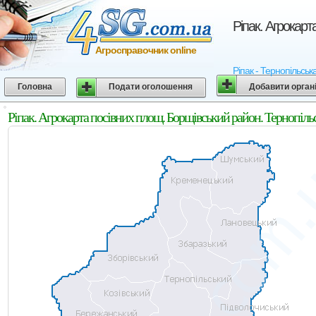
Ріпак. Агрокарт
Агросправочник online
Ріпак - Тернопільськ
Головна
Подати оголошення
Добавити орган
Ріпак. Агрокарта посівних площ. Борщівський район. Тернопіль