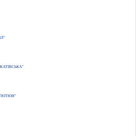
IЛ"
КАТIВСЬКА"
-ТЮТЮН"