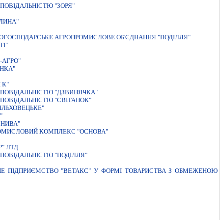
ПОВІДАЛЬНІСТЮ "ЗОРЯ"
ЛИНА"
ОГОСПОДАРСЬКЕ АГРОПРОМИСЛОВЕ ОБ'ЄДНАННЯ "ПОДІЛЛЯ"
ТI"
-АГРО"
НКА"
 К"
ПОВIДАЛЬНIСТЮ "ДЗВИНЯЧКА"
ПОВIДАЛЬНIСТЮ "СВIТАНОК"
IЛЬХОВЕЦЬКЕ"
"
 НИВА"
ОМИСЛОВИЙ КОМПЛЕКС "ОСНОВА"
" ЛТД
ПОВIДАЛЬНIСТЮ "ПОДIЛЛЯ"
НЕ ПIДПРИЄМСТВО "ВЕТАКС" У ФОРМI ТОВАРИСТВА З ОБМЕЖЕНОЮ