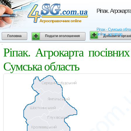
Ріпак. Агрокар
Агросправочник online
Ріпак - Сумська обла
online, agromap
Головна
Подати оголошення
Добавити орган
Ріпак. Агрокарта посівни
Сумська область