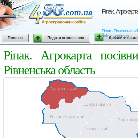
Ріпак. Агрокарт
Агросправочник online
Ріпак - Рівненська о
online, agromap
Головна
Подати оголошення
Добавити орган
Ріпак. Агрокарта посівн
Рівненська область