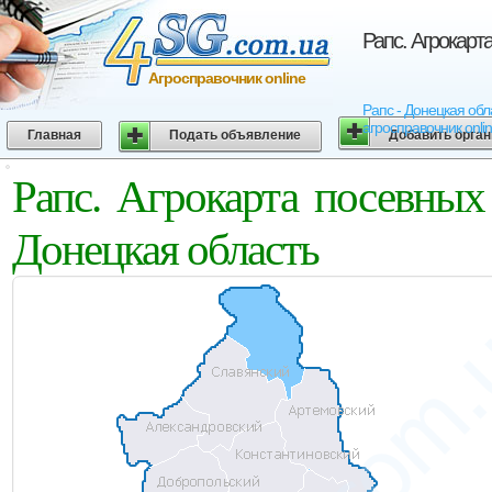
Рапс. Агрокарт
Агросправочник online
Рапс - Донецкая обл
агросправочник onli
Главная
Подать объявление
Добавить орга
Рапс. Агрокарта посевных
Донецкая область