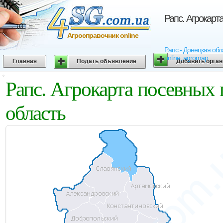
Рапс. Агрокарт
Агросправочник online
Рапс - Донецкая обл
online, agromap
Главная
Подать объявление
Добавить орга
Рапс. Агрокарта посевных 
область