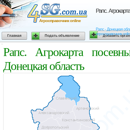
Рапс. Агрокарт
Агросправочник online
Рапс - Донецкая обл
агросправочник onli
Главная
Подать объявление
Добавить орга
Рапс. Агрокарта посевн
Донецкая область